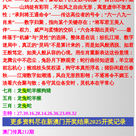
风”——山鸡徒有彩羽，不如风之自由无形，寓意虚华不敌真
性；“承到将王通命令”——传达高位者的号令；“六一八九一
肖来”——数字归聚，指向某个关键存在；“将军君王美人
伴”——权力、威严与柔情的交织；“六合本期出灵码”——最
终落于“机缘”与“灵性”的选择。整体是在说：纷乱江湖、数字
迷局中，真正的“灵码”不是算计来的，而是如风般洒脱、如君
王般笃定、如美人般从容的心境。用生肖重新表达这份意境：
龙腾云中不恋尘，兔卧月下静观变；蛇行曲径知进退，羊立坡
前忘机心；猴戏枝头笑权谋，狗守本真拒浮名；猪卧闲庭任春
秋——江湖数字如潮涌，风自无形胜彩翎；不逐将令不媚王，
淡看六合聚与散；各守其位各安时，灵机本在平常心
七肖：龙
兔
蛇羊猴狗猪
五肖：龙
兔
蛇羊猴
三肖：龙
兔
蛇
主特：27.39.16.28.14.26.36.23.09.32
更多资料尽在新澳门开奖结果2025开奖记录
澳门传真212期