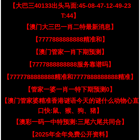
【大巴三40133出头马面:45-08-47-12-49-23
T:44】
【澳门大三巴一肖二特最新消息】
【7777888888888精准和】
【澳门管家一肖下期预测】
【7777888888888服务靠谱吗】
【7777788888888精准和7777888888888精准】
【管家一婆一肖一特下期预测0】
【澳门管家婆精准香港谜语今天的谜什么动物心直
口快:鼠、猴、狗、猪】
【澳彩一码一中特预测:三尾六尾共同合】
【2025年全年免费公开资料】