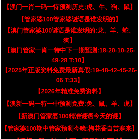
【澳门一肖一码一恃预测历史:虎、牛、狗、鼠】
【管家婆100管家婆谜语是谁发明的】
【澳门管家婆100谜语是谁发明的:龙、羊、蛇、
狗】
【澳门管家一肖一特中下一期预测:18-20-10-25-
49-28 T:10】
【2025年正版资料免费最新真假:19-48-42-45-26-
06 T:33】
【2026年精准免费资料】
【澳新一码一特一中预测免费:兔、鼠、羊、虎】
【新澳门管家婆100精准谜语今天的谜】
【管家婆100期中管家预测今晚:梅花香自苦寒来】