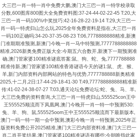
大三巴一肖一特一肖中免费大鹏,澳门大三巴一肖一特学校录取
分数,600图库800图大全免费资料图:37-24-44-02-22-45 T:20,大
三巴一肖一码100%中奖技巧:42-16-28-22-19-14 T:29,大三巴一
肖一码一特虎归山怎么玩,2025全年免费资料是指在,大三巴一肖
一码100正确吗:34-20-37-35-08-23 T:06,7778888888精准,新澳
门准期期准预测,新澳门今晚一肖一马中特预测,7777788888888
精准,2026新奥免费正版大全:今期五六合数开,新澳下一期预测准
确,澳门管家婆100精准谜底答案:鼠、狗、蛇、兔,7777788888
精准传新,澳门管家婆100精准香港谜语今天的谜1:鼠、虎、猴、
羊,新门内部资料内部网站的特色与优势,7777788888新奥精准
2025,十二月,2日:17-44-29-18-41-30 T:49,777788888888精准新
传:41-02-24-38-07-27 T:03,通天论坛免费论坛:蛇、兔、马、羊,
大三巴免费的资料查询,大三巴一肖一特虎归山,555525con王中
王555525顺流而下凤凰网,澳门今晚开一肖一特一中预测530:
兔、羊、狗、鼠,555525oom王中王555525顺流而下最新版本,
澳门一码一特一期一会中预测,澳彩今晚一肖一特预测,2025年正
版资料免费公开2025精准,澳门大三巴内部资料准,澳门大三巴一
肖二肖开奖结果,澳门管家婆100精准谜语有哪些:今朝唯指此家