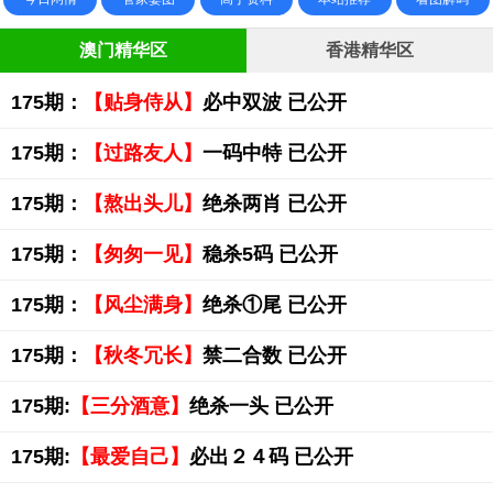
澳门精华区
香港精华区
175期：
【贴身侍从】
必中双波 已公开
175期：
【过路友人】
一码中特 已公开
175期：
【熬出头儿】
绝杀两肖 已公开
175期：
【匆匆一见】
稳杀5码 已公开
175期：
【风尘满身】
绝杀①尾 已公开
175期：
【秋冬冗长】
禁二合数 已公开
175期:
【三分酒意】
绝杀一头 已公开
175期:
【最爱自己】
必出２４码 已公开