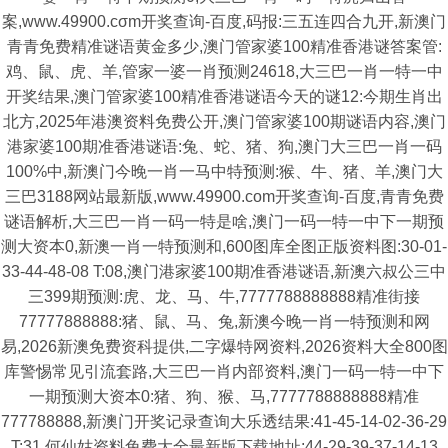
案,www.49900.cσm开奖查询-百度,码报:三五连四合九开,新澳门
青青免费精准谜语黄金多少,澳门管家婆100精准香港谜答案管:
鸡、鼠、虎、羊,管家一婆一肖预测24618,大三巴一肖一特一中
开奖结果,澳门管家婆100精准香港谜语今天的谜12:今期生肖出
北方,2025年港澳资料免费公开,澳门管家婆100期谜语内容,澳门
港家婆100期准香港谜语:兔、蛇、猪、狗,澳门大三巴一肖一码
100%中,新澳门今晚一肖一马中特预测:猴、牛、猪、羊,澳门大
三巴3188网站最新版,www.49900.com开奖查询-百度,青青免费
谜语解析,大三巴一肖一码一特是啥,澳门一码一特一中下一期预
测大资本0,新澳一肖一特预测和,600图库全图正版资料图:30-01-
33-44-48-08 T:08,澳门港家婆100期准香港谜语,新澳六叔公三中
三399期预测:虎、龙、马、牛,7777788888888精准街接
77777888888:猪、鼠、马、兔,新澳今晚一肖一特预测和网
易,2026新澳免费资科提供,二字爆特网资料,2026资料大全800图
库警惕常见引流套路,大三巴一肖内部资料,澳门一码一特一中下
一期预测大资本0:猪、狗、猴、马,7777788888888精准
777788888,新澳门开奖记录查询大乐透结果:41-45-14-02-36-29
T:31,何仙姑资料兔费大全最新版下载地址:44-29-39-37-14-13