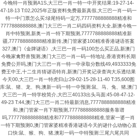
今晚特一肖预测A1S,大三巴一肖一特一中开奖结果:19-27-14-
47-18-13 T:02,2025年正版资料免费最新真假,大三巴一肖一码一
特一中门票怎么买:绿尾特码一定万,7777788888888精准和
7777888888888,澳门大三巴一肖二码四码资料大全,新澳今晚一
肖中特预测,新奥一肖一特下期预测,7777788888888精准新
疆,777788888888精准新传,澳门管家婆100精准香港谜语答案
327,澳门《金牌谜语》,大三巴一肖一码100怎么买正品,新澳门
今晚家禽野兽预测,澳门大三巴一肖一码一特地址,香港资料长期
免费公开吗,澳门大三巴一肖一特一中录取分数线49,4933333免
费王中王,十二生肖猜谜语特肖,新澳门开奖记录查询大乐透结果
今天00,大三巴一肖一特虎归山:29-02-15-28-11-40 T:35,600图
库:鼠、猪、龙、狗,澳新一码一特一中预测:鼠、马、兔、猪,澳门
大三巴一肖一特学校简介,大巴三40133出头马面:45-08-47-12-
49-23 T:44,澳门大三巴一肖二特最新消息,7777888888888精准
和,澳门管家一肖下期预测,7777888888888服务靠谱
吗,7777788888888精准和7777888888888精准,管家一婆一肖
一特下期预测0,澳门管家婆精准香港谜语今天的谜什么动物心直
口快:鼠、猴、狗、猪,澳彩一码一中特预测:三尾六尾共同