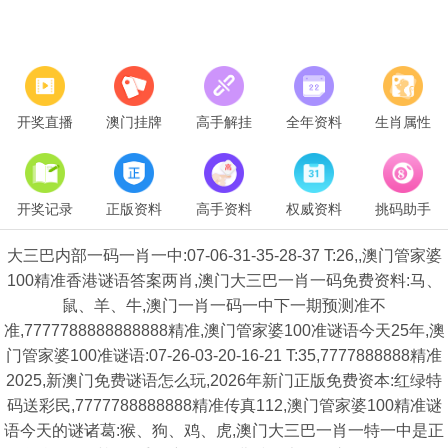
开奖直播
澳门挂牌
高手解挂
全年资料
生肖属性
开奖记录
正版资料
高手资料
权威资料
挑码助手
大三巴内部一码一肖一中:07-06-31-35-28-37 T:26,,澳门管家婆
100精准香港谜语答案两肖,澳门大三巴一肖一码免费资料:马、
鼠、羊、牛,澳门一肖一码一中下一期预测准不
准,7777788888888888精准,澳门管家婆100准谜语今天25年,澳
门管家婆100准谜语:07-26-03-20-16-21 T:35,7777888888精准
2025,新澳门免费谜语怎么玩,2026年新门正版免费资本:红绿特
码送彩民,7777788888888精准传真112,澳门管家婆100精准谜
语今天的谜诸葛:猴、狗、鸡、虎,澳门大三巴一肖一特一中是正