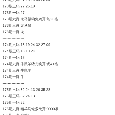
173期三码:
27.25.19
173期一码:27
173期六肖:龙马鼠狗兔鸡开:蛇26错
173期三肖:龙马鼠
173期一肖:龙
-----------------
174期六码:18.19.24.32.27.09
174期三码:
18.19.24
174期一码:18
174期六肖:牛鼠羊猪龙狗开:虎41错
174期三肖:牛鼠羊
174期一肖:牛
-----------------
175期六码:32.24.13.26.35.28
175期三码:
32.24.13
175期一码:32
175期六肖:猪羊马蛇猴兔开:0000准