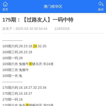
澳门精华区
首页
返回
175期：【过路友人】一码中特
发表于：2025-03-16 00:54:44
12403318
-----------------
169期六码:28.23.18.
24
.32.25
169期三码:
28.23.18
169期一码:28
169期六肖:
兔猴牛
羊
猪马
开:羊24准
169期三肖:
兔猴牛
169期一肖:兔
-----------------
170期六码:16.18.27.32.23.34
170
期三码:
16.18.27
170
期一码:16
170
期六肖:兔牛
龙
猪猴鸡开:龙03准