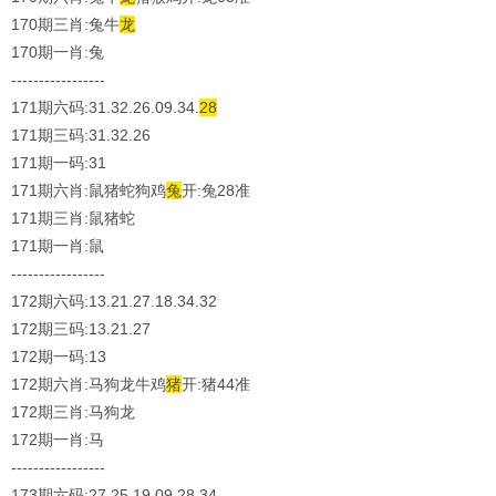
170
期三肖:兔牛
龙
170
期一肖:兔
-----------------
171期六码:31.32.26.09.34.
28
171期三码:
31.32.26
171期一码:31
171期六肖:鼠猪蛇狗鸡
兔
开:兔28准
171期三肖:鼠猪蛇
171期一肖:鼠
-----------------
172期六码:13.21.27.18.34.32
172期三码:
13.21.27
172期一码:13
172期六肖:马狗龙牛鸡
猪
开:猪44准
172期三肖:马狗龙
172期一肖:马
-----------------
173期六码:27.25.19.09.28.34