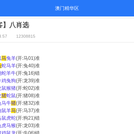
澳门精华区
归客】八肖选
:57
12308815
鼠
马
兔羊
(开:马01)准
兔
蛇马羊
(开:兔40)准
鸡蛇羊牛
(开:兔16)错
牛鸡兔狗
(开:龙39)准
龙鼠猴猪
(开:蛇02)准
龙
猪
蛇鼠
(开:猪08)准
兔马牛
猪
(开:猪32)准
狗鼠羊
马
(开:马37)准
马鼠虎蛇
(开:狗21)错
兔虎马猴
(开:龙03)准
猪鸡鼠龙
(开:牛06)错