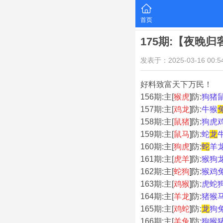
首页
175期:【夜晚
发表于：2025-03-16 00:54
好料致富天下万民！
156期:主[
猴虎
]
防:
狗
猪
157期:主[
鸡龙
]
防:
牛猴
158期:主[
鼠猪
]
防:
狗虎
159期:主[
鼠马
]
防:
蛇
龙
160期:主[
狗虎
]
防:
蛇
羊
161期:主[
虎羊
]
防:
猴狗
162期:主[
蛇狗
]
防:
猴鸡
163期:主[
鸡猴
]
防:
虎蛇
164期:主[
羊龙
]
防:
猪猴
165期:主[
鸡蛇
]
防:
龙
狗
166期:主[
羊兔
]
防:
狗猴