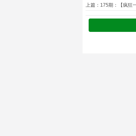
上篇：175期：【疯狂