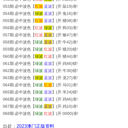
053期:必中波色【
红
波
.
蓝
波
】(开:鼠19)准!
054期:必中波色【
绿
波
.
蓝
波
】(开:兔16)准!
055期:必中波色【
红
波
.
蓝
波
】(开:猪08)准!
056期:必中波色【
红
波
.
绿
波
】(开:狗33)准!
057期:必中波色【
红
波
.
蓝
波
】(开:猴47)准!
058期:必中波色【
绿
波
.
蓝
波
】(开:牛42)准!
059期:必中波色【
绿
波
.
红
波
】(开:猪20)错!
060期:必中波色【
绿
波
.
红
波
】(开:猪44)准!
061期:必中波色【
绿
波
.
蓝
波
】(开:鸡46)错!
062期:必中波色【
绿
波
.
蓝
波
】(开:牛30)错!
063期:必中波色【
绿
波
.
蓝
波
】(开:龙27)准!
064期:必中波色【
绿
波
.
红
波
】(开:马01)准!
065期:必中波色【
绿
波
.
蓝
波
】(开:羊24)错!
066期:必中波色【
绿
波
.
蓝
波
】(开:鸡46)准!
067期:必中波色【
绿
波
.
蓝
波
】(开:鸡10)准!
068期:必中波色【
绿
波
.
红
波
】(开:0000)准!
出处：
2023澳门正版资料