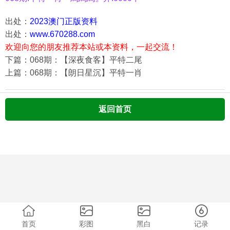
出处：
2023澳门正版资料
出处：
www.670288.com
欢迎向您的朋友推荐本站或本资料，一起交流！
下篇：068期：【深夜食客】平特二尾
上篇：068期：【朗日星沉】平特一肖
返回首页
首页
彩图
黑白
记录