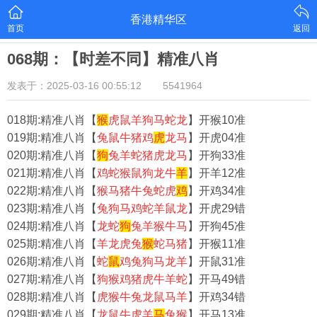
香港精华区
首页
返回
068期：【时差不同】精准八肖
发表于：2025-03-16 00:55:12
5541964
018期:精准八肖【
猴
虎鼠羊狗马蛇龙
】开猴10准
019期:精准八肖【
兔鼠牛猪鸡
虎
龙马
】开虎04准
020期:精准八肖【
狗
兔羊蛇猪虎龙马
】开狗33准
021期:精准八肖【
鸡蛇猴鼠狗龙牛
羊
】开羊12准
022期:精准八肖【
猴马猪牛兔蛇虎
鸡
】开鸡34准
023期:精准八肖【
兔狗马鸡蛇羊鼠龙
】开虎29错
024期:精准八肖【
龙蛇
狗
兔羊猴牛马
】开狗45准
025期:精准八肖【
羊龙虎兔
猴
蛇马猪
】开猴11准
026期:精准八肖【
蛇
鼠
鸡兔狗马龙羊
】开鼠31准
027期:精准八肖【
狗猴鸡猪虎牛羊蛇
】开马49错
028期:精准八肖【
虎猴牛兔龙鼠马羊
】开鸡34错
029期:精准八肖【
龙鼠牛虎羊
马
兔猴
】开马13准