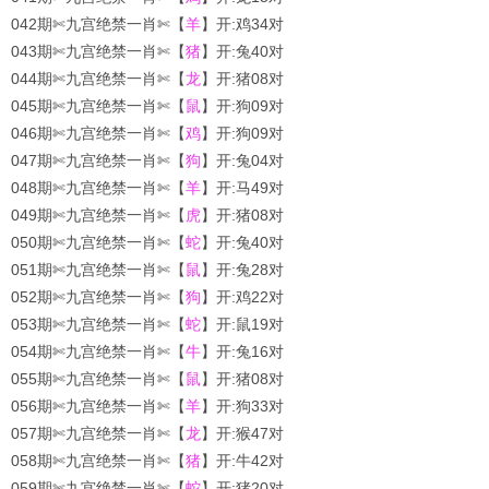
042期✄九宫绝禁一肖✄【
羊
】开:鸡34对
043期✄九宫绝禁一肖✄【
猪
】开:兔40对
044期✄九宫绝禁一肖✄【
龙
】开:猪08对
045期✄九宫绝禁一肖✄【
鼠
】开:狗09对
046期✄九宫绝禁一肖✄【
鸡
】开:狗09对
047期✄九宫绝禁一肖✄【
狗
】开:兔04对
048期✄九宫绝禁一肖✄【
羊
】开:马49对
049期✄九宫绝禁一肖✄【
虎
】开:猪08对
050期✄九宫绝禁一肖✄【
蛇
】开:兔40对
051期✄九宫绝禁一肖✄【
鼠
】开:兔28对
052期✄九宫绝禁一肖✄【
狗
】开:鸡22对
053期✄九宫绝禁一肖✄【
蛇
】开:鼠19对
054期✄九宫绝禁一肖✄【
牛
】开:兔16对
055期✄九宫绝禁一肖✄【
鼠
】开:猪08对
056期✄九宫绝禁一肖✄【
羊
】开:狗33对
057期✄九宫绝禁一肖✄【
龙
】开:猴47对
058期✄九宫绝禁一肖✄【
猪
】开:牛42对
059期✄九宫绝禁一肖✄【
蛇
】开:猪20对