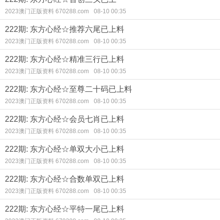
2023澳门正版资料 670288.com
08-10 00:35
222期: 东方心经☆推荐六尾已上料
2023澳门正版资料 670288.com
08-10 00:35
222期: 东方心经☆精准三行已上料
2023澳门正版资料 670288.com
08-10 00:35
222期: 东方心经☆至尊二十码已上料
2023澳门正版资料 670288.com
08-10 00:35
222期: 东方心经☆会员七肖已上料
2023澳门正版资料 670288.com
08-10 00:35
222期: 东方心经☆单双大小已上料
2023澳门正版资料 670288.com
08-10 00:35
222期: 东方心经☆合数单双已上料
2023澳门正版资料 670288.com
08-10 00:35
222期: 东方心经☆平特一尾已上料