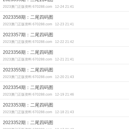
2023澳门正版资料 670288.com
12-24 21:41
2023358期：二尾四码图
2023澳门正版资料 670288.com
12-23 21:41
2023357期：二尾四码图
2023澳门正版资料 670288.com
12-22 21:42
2023356期：二尾四码图
2023澳门正版资料 670288.com
12-21 21:41
2023355期：二尾四码图
2023澳门正版资料 670288.com
12-20 21:43
2023354期：二尾四码图
2023澳门正版资料 670288.com
12-19 21:46
2023353期：二尾四码图
2023澳门正版资料 670288.com
12-18 21:43
2023352期：二尾四码图