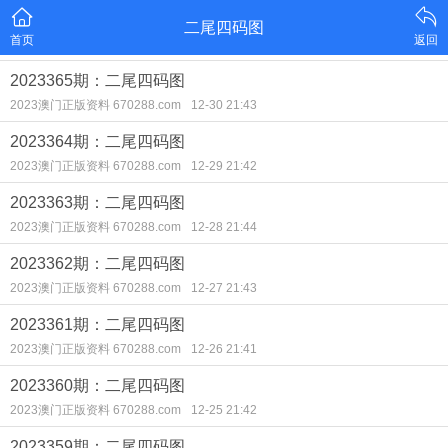
二尾四码图
首页
返回
2023365期：二尾四码图
2023澳门正版资料 670288.com
12-30 21:43
2023364期：二尾四码图
2023澳门正版资料 670288.com
12-29 21:42
2023363期：二尾四码图
2023澳门正版资料 670288.com
12-28 21:44
2023362期：二尾四码图
2023澳门正版资料 670288.com
12-27 21:43
2023361期：二尾四码图
2023澳门正版资料 670288.com
12-26 21:41
2023360期：二尾四码图
2023澳门正版资料 670288.com
12-25 21:42
2023359期：二尾四码图