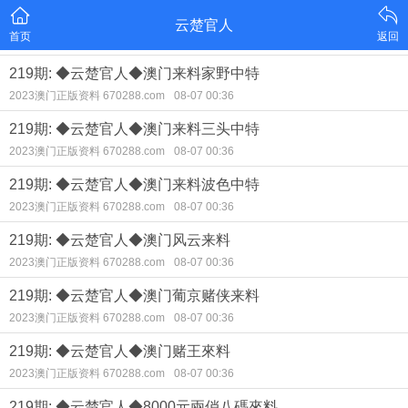
云楚官人
首页
返回
219期: ◆云楚官人◆澳门来料家野中特
2023澳门正版资料 670288.com
08-07 00:36
219期: ◆云楚官人◆澳门来料三头中特
2023澳门正版资料 670288.com
08-07 00:36
219期: ◆云楚官人◆澳门来料波色中特
2023澳门正版资料 670288.com
08-07 00:36
219期: ◆云楚官人◆澳门风云来料
2023澳门正版资料 670288.com
08-07 00:36
219期: ◆云楚官人◆澳门葡京赌侠来料
2023澳门正版资料 670288.com
08-07 00:36
219期: ◆云楚官人◆澳门赌王來料
2023澳门正版资料 670288.com
08-07 00:36
219期: ◆云楚官人◆8000元兩俏八碼來料