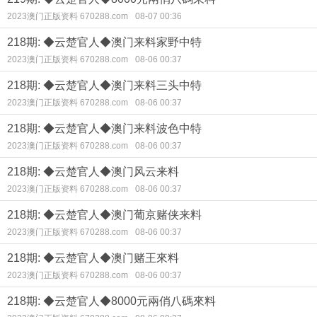
2023澳门正版资料 670288.com
08-07 00:36
218期: ◆云楚官人◆澳门来料家野中特
2023澳门正版资料 670288.com
08-06 00:37
218期: ◆云楚官人◆澳门来料三头中特
2023澳门正版资料 670288.com
08-06 00:37
218期: ◆云楚官人◆澳门来料波色中特
2023澳门正版资料 670288.com
08-06 00:37
218期: ◆云楚官人◆澳门风云来料
2023澳门正版资料 670288.com
08-06 00:37
218期: ◆云楚官人◆澳门葡京赌侠来料
2023澳门正版资料 670288.com
08-06 00:37
218期: ◆云楚官人◆澳门赌王來料
2023澳门正版资料 670288.com
08-06 00:37
218期: ◆云楚官人◆8000元兩俏八碼來料