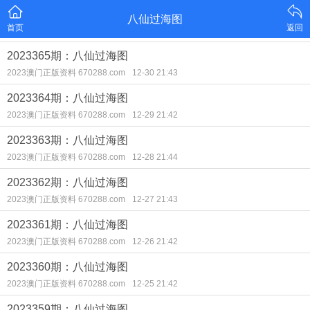
八仙过海图
首页
返回
2023365期：八仙过海图
2023澳门正版资料 670288.com
12-30 21:43
2023364期：八仙过海图
2023澳门正版资料 670288.com
12-29 21:42
2023363期：八仙过海图
2023澳门正版资料 670288.com
12-28 21:44
2023362期：八仙过海图
2023澳门正版资料 670288.com
12-27 21:43
2023361期：八仙过海图
2023澳门正版资料 670288.com
12-26 21:42
2023360期：八仙过海图
2023澳门正版资料 670288.com
12-25 21:42
2023359期：八仙过海图