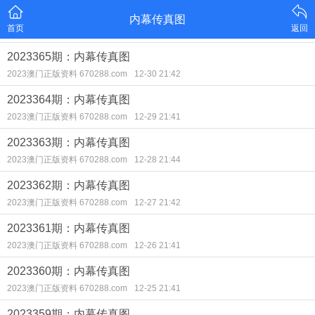
内幕传真图
首页
返回
2023365期：内幕传真图
2023澳门正版资料 670288.com
12-30 21:42
2023364期：内幕传真图
2023澳门正版资料 670288.com
12-29 21:41
2023363期：内幕传真图
2023澳门正版资料 670288.com
12-28 21:44
2023362期：内幕传真图
2023澳门正版资料 670288.com
12-27 21:42
2023361期：内幕传真图
2023澳门正版资料 670288.com
12-26 21:41
2023360期：内幕传真图
2023澳门正版资料 670288.com
12-25 21:41
2023359期：内幕传真图