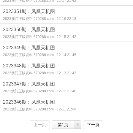
2023澳门正版资料 670288.com
12-17 21:42
2023351期：凤凰天机图
2023澳门正版资料 670288.com
12-16 22:18
2023350期：凤凰天机图
2023澳门正版资料 670288.com
12-15 21:42
2023349期：凤凰天机图
2023澳门正版资料 670288.com
12-14 21:45
2023348期：凤凰天机图
2023澳门正版资料 670288.com
12-13 21:43
2023347期：凤凰天机图
2023澳门正版资料 670288.com
12-12 21:46
2023346期：凤凰天机图
2023澳门正版资料 670288.com
12-11 21:44
上一页
第1页
下一页