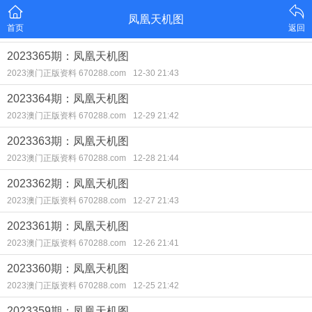
凤凰天机图
首页
返回
2023365期：凤凰天机图
2023澳门正版资料 670288.com
12-30 21:43
2023364期：凤凰天机图
2023澳门正版资料 670288.com
12-29 21:42
2023363期：凤凰天机图
2023澳门正版资料 670288.com
12-28 21:44
2023362期：凤凰天机图
2023澳门正版资料 670288.com
12-27 21:43
2023361期：凤凰天机图
2023澳门正版资料 670288.com
12-26 21:41
2023360期：凤凰天机图
2023澳门正版资料 670288.com
12-25 21:42
2023359期：凤凰天机图