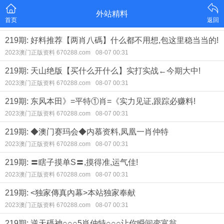
外站精料
首页
返回
219期: 好料推荐【两肖八碼】什么都不用想,包这里稳当当的!
2023澳门正版资料 670288.com
08-07 00:31
219期: 天山绝版【买什么开什么】实打实战←今期大中!
2023澳门正版资料 670288.com
08-07 00:31
219期: 东风本田》=平特①肖=《实力见证,跟踪必赚料!
2023澳门正版资料 670288.com
08-07 00:31
219期: ◆澳门赛玛会◆内慕资料,凤凰一肖仲特
2023澳门正版资料 670288.com
08-07 00:31
219期: 〓瞎子摸单S〓,摸得准,运气佳!
2023澳门正版资料 670288.com
08-07 00:31
219期: <独家傳真內幕>本站独家奉献
2023澳门正版资料 670288.com
08-07 00:31
219期: 逆天碼神○○○5肖仲特○○○让你瞬间变富翁