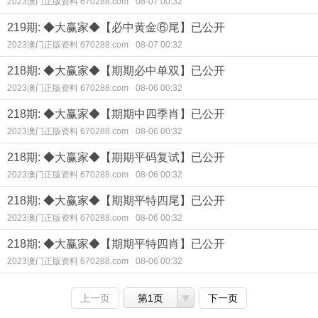
2023澳门正版资料 670288.com
08-07 00:32
219期: ◆大赢家◆【必中黄金⑥尾】已公开
2023澳门正版资料 670288.com
08-07 00:32
218期: ◆大赢家◆【期期必中单双】已公开
2023澳门正版资料 670288.com
08-06 00:32
218期: ◆大赢家◆【期期中四季肖】已公开
2023澳门正版资料 670288.com
08-06 00:32
218期: ◆大赢家◆【期期平码复试】已公开
2023澳门正版资料 670288.com
08-06 00:32
218期: ◆大赢家◆【期期平特四尾】已公开
2023澳门正版资料 670288.com
08-06 00:32
218期: ◆大赢家◆【期期平特四肖】已公开
2023澳门正版资料 670288.com
08-06 00:32
上一页
第1页
下一页