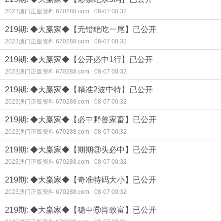
2023澳门正版资料 670288.com
08-07 00:32
219期: ◆大赢家◆【无错绝吃一尾】已公开
2023澳门正版资料 670288.com
08-07 00:32
219期: ◆大赢家◆【公开必中1行】已公开
2023澳门正版资料 670288.com
08-07 00:32
219期: ◆大赢家◆【精准2波中特】已公开
2023澳门正版资料 670288.com
08-07 00:32
219期: ◆大赢家◆【必中野兽家畜】已公开
2023澳门正版资料 670288.com
08-07 00:32
219期: ◆大赢家◆【期期③头必中】已公开
2023澳门正版资料 670288.com
08-07 00:32
219期: ◆大赢家◆【奇准特码大小】已公开
2023澳门正版资料 670288.com
08-07 00:32
219期: ◆大赢家◆【稳中⑥肖致富】已公开