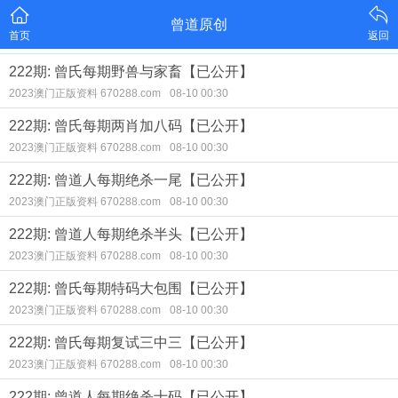
曾道原创
首页
返回
222期: 曾氏每期野兽与家畜【已公开】
2023澳门正版资料 670288.com
08-10 00:30
222期: 曾氏每期两肖加八码【已公开】
2023澳门正版资料 670288.com
08-10 00:30
222期: 曾道人每期绝杀一尾【已公开】
2023澳门正版资料 670288.com
08-10 00:30
222期: 曾道人每期绝杀半头【已公开】
2023澳门正版资料 670288.com
08-10 00:30
222期: 曾氏每期特码大包围【已公开】
2023澳门正版资料 670288.com
08-10 00:30
222期: 曾氏每期复试三中三【已公开】
2023澳门正版资料 670288.com
08-10 00:30
222期: 曾道人每期绝杀十码【已公开】