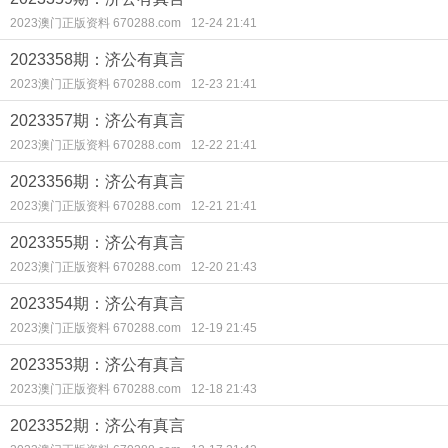
2023澳门正版资料 670288.com
12-24 21:41
2023358期：济公有真言
2023澳门正版资料 670288.com
12-23 21:41
2023357期：济公有真言
2023澳门正版资料 670288.com
12-22 21:41
2023356期：济公有真言
2023澳门正版资料 670288.com
12-21 21:41
2023355期：济公有真言
2023澳门正版资料 670288.com
12-20 21:43
2023354期：济公有真言
2023澳门正版资料 670288.com
12-19 21:45
2023353期：济公有真言
2023澳门正版资料 670288.com
12-18 21:43
2023352期：济公有真言