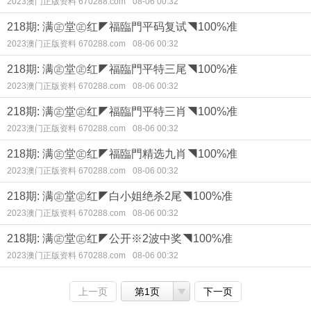
2023澳门正版资料 670288.com
08-06 00:32
218期: 满㊣堂㊣红◤福臨門平码复试◥100%准
2023澳门正版资料 670288.com
08-06 00:32
218期: 满㊣堂㊣红◤福臨門平特三尾◥100%准
2023澳门正版资料 670288.com
08-06 00:32
218期: 满㊣堂㊣红◤福臨門平特三肖◥100%准
2023澳门正版资料 670288.com
08-06 00:32
218期: 满㊣堂㊣红◤福臨門精选九肖◥100%准
2023澳门正版资料 670288.com
08-06 00:32
218期: 满㊣堂㊣红◤白小姐绝杀2尾◥100%准
2023澳门正版资料 670288.com
08-06 00:32
218期: 满㊣堂㊣红◤公开※2波中奖◥100%准
2023澳门正版资料 670288.com
08-06 00:32
上一页
第1页
下一页