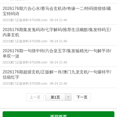
2026176期六合心水/赛马会玄机诗/奇缘一二/特码猜猜猜/藏
宝特码诗
2023澳门正版资料 670288.com
06-24 21:46
2026176期集发鬼码诗/七字解码/推荐生活幽默/集发特码王/
内幕玄机
2023澳门正版资料 670288.com
06-24 21:46
2026176期一句猜中特/六合皇五字/集发输精光/一句解平诗/
单双一波
2023澳门正版资料 670288.com
06-24 21:46
2026176期超级玄机/正版解一肖/澳门九龙玄机/一句爆特平/
信箱红字
2023澳门正版资料 670288.com
06-24 21:46
上一页
第1页
下一页
返回首页