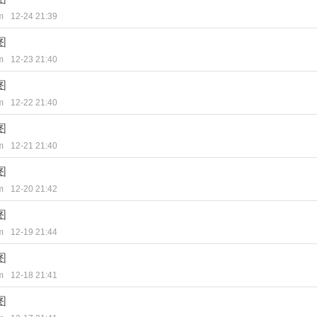
m
12-24 21:39
图
m
12-23 21:40
图
m
12-22 21:40
图
m
12-21 21:40
图
m
12-20 21:42
图
m
12-19 21:44
图
m
12-18 21:41
图