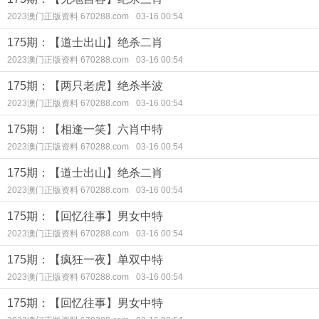
2023澳门正版资料 670288.com
03-16 00:54
175期：【道士出山】绝杀二肖
2023澳门正版资料 670288.com
03-16 00:54
175期：【两只老虎】绝杀半波
2023澳门正版资料 670288.com
03-16 00:54
175期：【相逢一笑】六肖中特
2023澳门正版资料 670288.com
03-16 00:54
175期：【道士出山】绝杀二肖
2023澳门正版资料 670288.com
03-16 00:54
175期：【回忆往事】男女中特
2023澳门正版资料 670288.com
03-16 00:54
175期：【疯狂一夜】单双中特
2023澳门正版资料 670288.com
03-16 00:54
175期：【回忆往事】男女中特