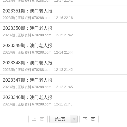
2023澳门正版资料 670288.com
12-17 21:42
2023351期：澳门老人报
2023澳门正版资料 670288.com
12-16 22:16
2023350期：澳门老人报
2023澳门正版资料 670288.com
12-15 21:42
2023349期：澳门老人报
2023澳门正版资料 670288.com
12-14 21:44
2023348期：澳门老人报
2023澳门正版资料 670288.com
12-13 21:42
2023347期：澳门老人报
2023澳门正版资料 670288.com
12-12 21:45
2023346期：澳门老人报
2023澳门正版资料 670288.com
12-11 21:43
上一页
第1页
下一页