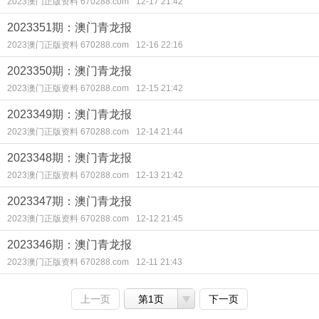
2023澳门正版资料 670288.com
12-17 21:42
2023351期：澳门青龙报
2023澳门正版资料 670288.com
12-16 22:16
2023350期：澳门青龙报
2023澳门正版资料 670288.com
12-15 21:42
2023349期：澳门青龙报
2023澳门正版资料 670288.com
12-14 21:44
2023348期：澳门青龙报
2023澳门正版资料 670288.com
12-13 21:42
2023347期：澳门青龙报
2023澳门正版资料 670288.com
12-12 21:45
2023346期：澳门青龙报
2023澳门正版资料 670288.com
12-11 21:43
上一页
第1页
下一页