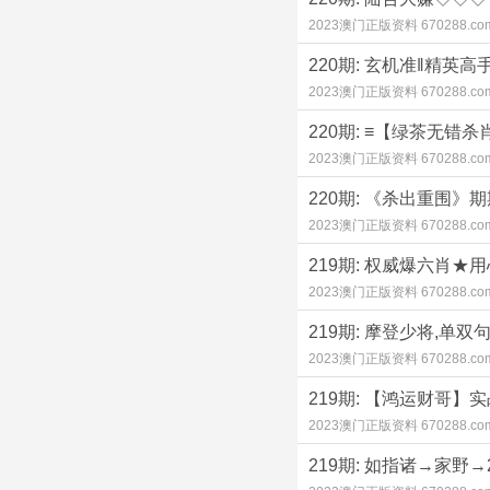
2023澳门正版资料 670288.co
220期: 玄机准‖精英
2023澳门正版资料 670288.co
220期: ≡【绿茶无错
2023澳门正版资料 670288.co
220期: 《杀出重围》
2023澳门正版资料 670288.co
219期: 权威爆六肖
2023澳门正版资料 670288.co
219期: 摩登少将,
2023澳门正版资料 670288.co
219期: 【鸿运财哥
2023澳门正版资料 670288.co
219期: 如指诸→家野