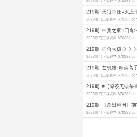
2023澳门正版资料 670288.co
219期: 天狼杀庄=灭
2023澳门正版资料 670288.co
219期: 中奖之家<四
2023澳门正版资料 670288.co
219期: 陆合大赚◇
2023澳门正版资料 670288.co
219期: 玄机准‖精英
2023澳门正版资料 670288.co
219期: ≡【绿茶无错
2023澳门正版资料 670288.co
219期: 《杀出重围》
2023澳门正版资料 670288.co