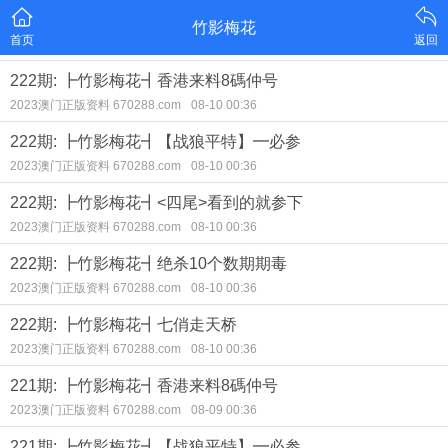
竹影梅花
首页
返回
222期: ┣竹影梅花┫香港来料8碼仲号
2023澳门正版资料 670288.com
08-10 00:36
222期: ┣竹影梅花┫【战狼平特】━必参
2023澳门正版资料 670288.com
08-10 00:36
222期: ┣竹影梅花┫<四尾>看到的就参下
2023澳门正版资料 670288.com
08-10 00:36
222期: ┣竹影梅花┫绝杀10个数期期毒
2023澳门正版资料 670288.com
08-10 00:36
222期: ┣竹影梅花┫七俏走天桥
2023澳门正版资料 670288.com
08-10 00:36
221期: ┣竹影梅花┫香港来料8碼仲号
2023澳门正版资料 670288.com
08-09 00:36
221期: ┣竹影梅花┫【战狼平特】━必参