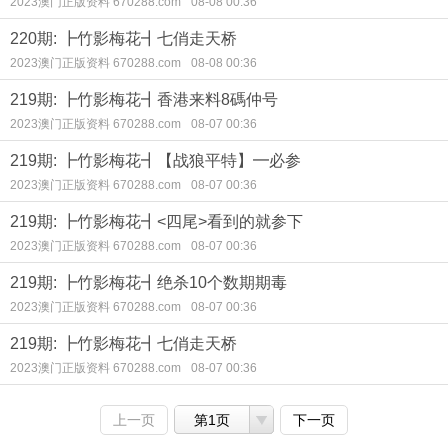
2023澳门正版资料 670288.com
08-08 00:36
220期: ┣竹影梅花┫七俏走天桥
2023澳门正版资料 670288.com
08-08 00:36
219期: ┣竹影梅花┫香港来料8碼仲号
2023澳门正版资料 670288.com
08-07 00:36
219期: ┣竹影梅花┫【战狼平特】━必参
2023澳门正版资料 670288.com
08-07 00:36
219期: ┣竹影梅花┫<四尾>看到的就参下
2023澳门正版资料 670288.com
08-07 00:36
219期: ┣竹影梅花┫绝杀10个数期期毒
2023澳门正版资料 670288.com
08-07 00:36
219期: ┣竹影梅花┫七俏走天桥
2023澳门正版资料 670288.com
08-07 00:36
上一页
第1页
下一页