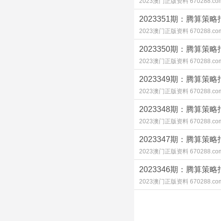
2023澳门正版资料 670288.co
2023351期：腾算策略
2023澳门正版资料 670288.co
2023350期：腾算策略
2023澳门正版资料 670288.co
2023349期：腾算策略
2023澳门正版资料 670288.co
2023348期：腾算策略
2023澳门正版资料 670288.co
2023347期：腾算策略
2023澳门正版资料 670288.co
2023346期：腾算策略
2023澳门正版资料 670288.co