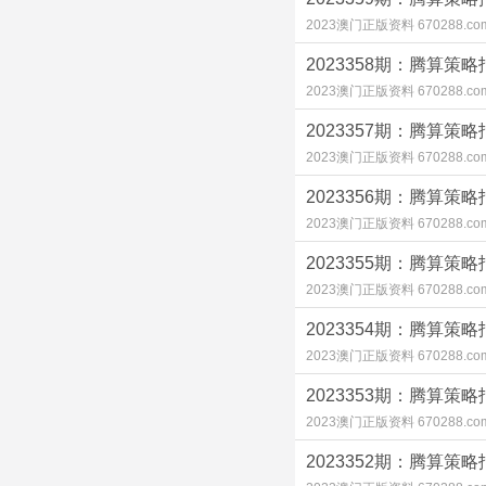
2023澳门正版资料 670288.co
2023358期：腾算策略
2023澳门正版资料 670288.co
2023357期：腾算策略
2023澳门正版资料 670288.co
2023356期：腾算策略
2023澳门正版资料 670288.co
2023355期：腾算策略
2023澳门正版资料 670288.co
2023354期：腾算策略
2023澳门正版资料 670288.co
2023353期：腾算策略
2023澳门正版资料 670288.co
2023352期：腾算策略