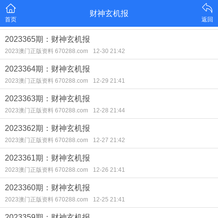
财神玄机报
首页
返回
2023365期：财神玄机报
2023澳门正版资料 670288.com
12-30 21:42
2023364期：财神玄机报
2023澳门正版资料 670288.com
12-29 21:41
2023363期：财神玄机报
2023澳门正版资料 670288.com
12-28 21:44
2023362期：财神玄机报
2023澳门正版资料 670288.com
12-27 21:42
2023361期：财神玄机报
2023澳门正版资料 670288.com
12-26 21:41
2023360期：财神玄机报
2023澳门正版资料 670288.com
12-25 21:41
2023359期：财神玄机报