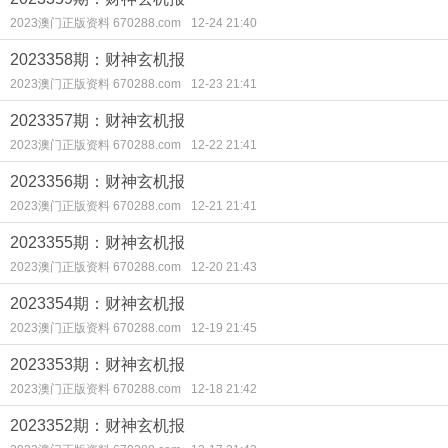
2023澳门正版资料 670288.com
12-24 21:40
2023358期：财神玄机报
2023澳门正版资料 670288.com
12-23 21:41
2023357期：财神玄机报
2023澳门正版资料 670288.com
12-22 21:41
2023356期：财神玄机报
2023澳门正版资料 670288.com
12-21 21:41
2023355期：财神玄机报
2023澳门正版资料 670288.com
12-20 21:43
2023354期：财神玄机报
2023澳门正版资料 670288.com
12-19 21:45
2023353期：财神玄机报
2023澳门正版资料 670288.com
12-18 21:42
2023352期：财神玄机报