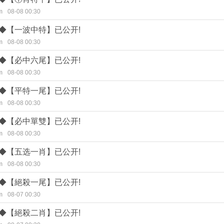
m
08-08 00:30
→◆【一波中特】已公开!
m
08-08 00:30
→◆【必中六尾】已公开!
m
08-08 00:30
→◆【平特一尾】已公开!
m
08-08 00:30
→◆【必中單雙】已公开!
m
08-08 00:30
→◆【五选一肖】已公开!
m
08-08 00:30
→◆【絕殺一尾】已公开!
m
08-07 00:30
→◆【絕殺二肖】已公开!