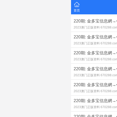
首页
220期: 金多宝信息網
2023澳门正版资料 670288.co
220期: 金多宝信息網
2023澳门正版资料 670288.co
220期: 金多宝信息網
2023澳门正版资料 670288.co
220期: 金多宝信息網
2023澳门正版资料 670288.co
220期: 金多宝信息網
2023澳门正版资料 670288.co
220期: 金多宝信息網
2023澳门正版资料 670288.co
220期: 金多宝信息網