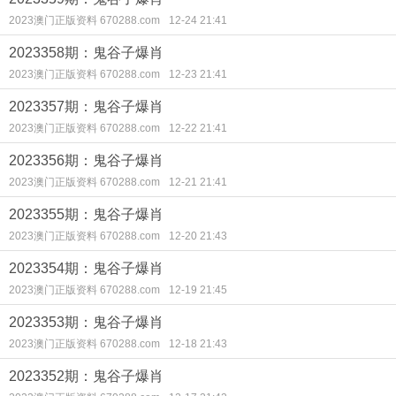
2023澳门正版资料 670288.com
12-24 21:41
2023358期：鬼谷子爆肖
2023澳门正版资料 670288.com
12-23 21:41
2023357期：鬼谷子爆肖
2023澳门正版资料 670288.com
12-22 21:41
2023356期：鬼谷子爆肖
2023澳门正版资料 670288.com
12-21 21:41
2023355期：鬼谷子爆肖
2023澳门正版资料 670288.com
12-20 21:43
2023354期：鬼谷子爆肖
2023澳门正版资料 670288.com
12-19 21:45
2023353期：鬼谷子爆肖
2023澳门正版资料 670288.com
12-18 21:43
2023352期：鬼谷子爆肖