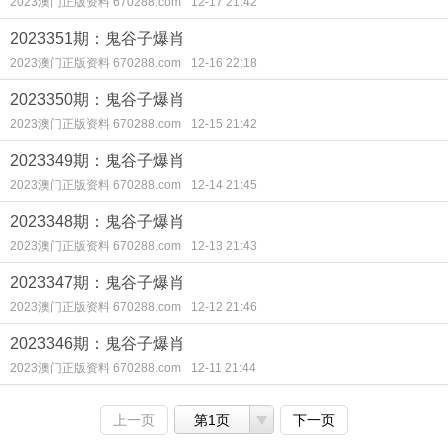
2023澳门正版资料 670288.com
12-17 21:42
2023351期：鬼谷子爆肖
2023澳门正版资料 670288.com
12-16 22:18
2023350期：鬼谷子爆肖
2023澳门正版资料 670288.com
12-15 21:42
2023349期：鬼谷子爆肖
2023澳门正版资料 670288.com
12-14 21:45
2023348期：鬼谷子爆肖
2023澳门正版资料 670288.com
12-13 21:43
2023347期：鬼谷子爆肖
2023澳门正版资料 670288.com
12-12 21:46
2023346期：鬼谷子爆肖
2023澳门正版资料 670288.com
12-11 21:44
上一页
第1页
下一页